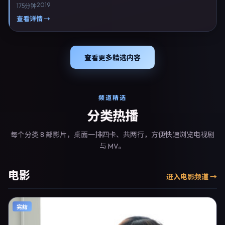
2019
175分钟
5日于中国台湾主流院线上映，随后登陆流媒体与电视端。影片在节奏、
摄影与配乐上强调沉浸体验，可作为片单推荐、影评长文与专题策划的引
查看详情 →
用素材。
查看更多精选内容
频道精选
分类热播
每个分类 8 部影片，桌面一排四卡、共两行，方便快速浏览电视剧
与 MV。
电影
进入
电影
频道 →
完结