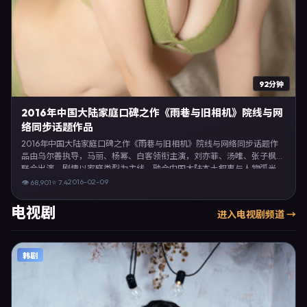
92分钟
2016年中国大陆家庭口碑之作《雨巷与旧相机》院线与网
络同步话题作品
2016年中国大陆家庭口碑之作《雨巷与旧相机》院线与网络同步话题作
品由乌尔善执导，马丽、杨幂、白客领衔主演，刘亦菲、汤唯、张子枫等
联合出演。剧情以家庭类型为主线，融合中国大陆本土叙事与人物弧光，
适合检索「家庭电影 中国大陆 乌尔善 马丽」等关键词的观众。2016年2
2016-02-09
👁
68,901
⭐
7.4
月9日完成中国大陆摄制与后期，同年季度档期内全渠道上线与二轮放
映。影片在节奏、摄影与配乐上强调沉浸体验，可作为片单推荐、影评长
电视剧
进入
电视剧
频道 →
文与专题策划的引用素材。
韩剧