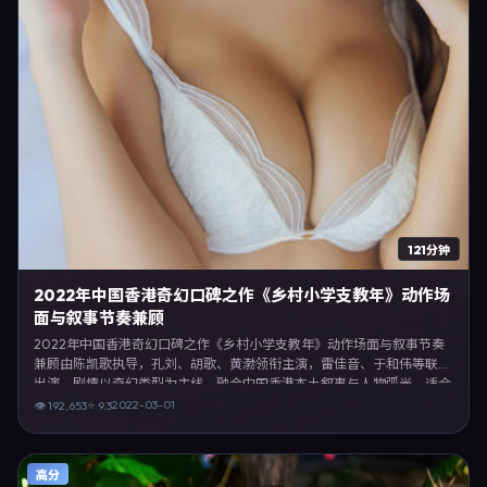
121分钟
2022年中国香港奇幻口碑之作《乡村小学支教年》动作场
面与叙事节奏兼顾
2022年中国香港奇幻口碑之作《乡村小学支教年》动作场面与叙事节奏
兼顾由陈凯歌执导，孔刘、胡歌、黄渤领衔主演，雷佳音、于和伟等联合
出演。剧情以奇幻类型为主线，融合中国香港本土叙事与人物弧光，适合
检索「奇幻电影 中国香港 陈凯歌 孔刘」等关键词的观众。2022年3月1日
2022-03-01
👁
192,653
⭐
9.3
中国香港首映礼举办，全国多城路演与线上观影同步开启。影片在节奏、
摄影与配乐上强调沉浸体验，可作为片单推荐、影评长文与专题策划的引
用素材。
高分