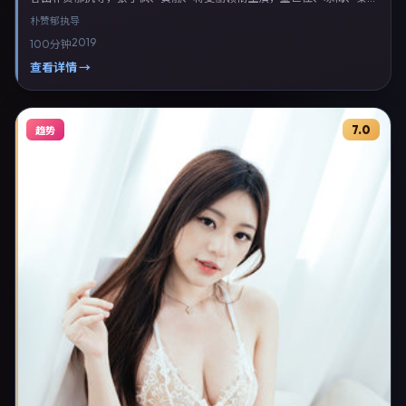
璐等联合出演。剧情以动作类型为主线，融合中国台湾本土叙事与人物弧
朴赞郁
执导
光，适合检索「动作电影 中国台湾 朴赞郁 张子枫」等关键词的观众。
2019
100分钟
2019年3月23日起在台湾地区网络平台首播，支持高清与多语言字幕。影
片在节奏、摄影与配乐上强调沉浸体验，可作为片单推荐、影评长文与专
查看详情 →
题策划的引用素材。
7.0
趋势