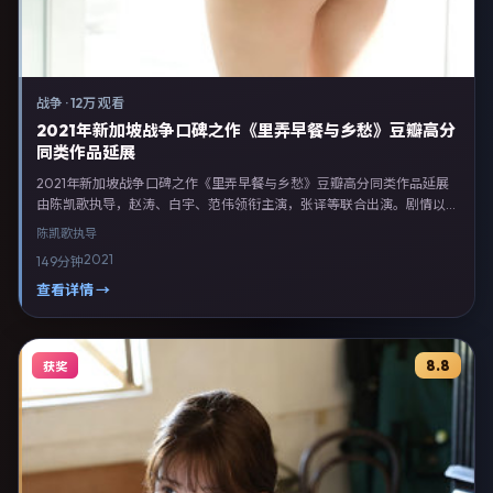
战争
·
12万 观看
2021年新加坡战争口碑之作《里弄早餐与乡愁》豆瓣高分
同类作品延展
2021年新加坡战争口碑之作《里弄早餐与乡愁》豆瓣高分同类作品延展
由陈凯歌执导，赵涛、白宇、范伟领衔主演，张译等联合出演。剧情以战
争类型为主线，融合新加坡本土叙事与人物弧光，适合检索「战争电影
陈凯歌
执导
新加坡 陈凯歌 赵涛」等关键词的观众。2021年4月13日新加坡首映礼举
2021
149分钟
办，全国多城路演与线上观影同步开启。影片在节奏、摄影与配乐上强调
沉浸体验，可作为片单推荐、影评长文与专题策划的引用素材。
查看详情 →
8.8
获奖