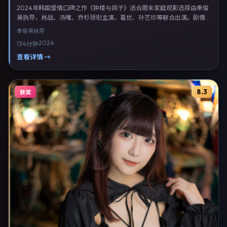
2024年韩国爱情口碑之作《钟楼与鸽子》适合周末家庭观影选择由奉俊
昊执导，肖战、汤唯、乔杉领衔主演，葛优、孙艺珍等联合出演。剧情以
爱情类型为主线，融合韩国本土叙事与人物弧光，适合检索「爱情电影
奉俊昊
执导
韩国 奉俊昊 肖战」等关键词的观众。2024年9月17日韩国首映礼举办，
2024
134分钟
全国多城路演与线上观影同步开启。影片在节奏、摄影与配乐上强调沉浸
体验，可作为片单推荐、影评长文与专题策划的引用素材。
查看详情 →
8.3
获奖