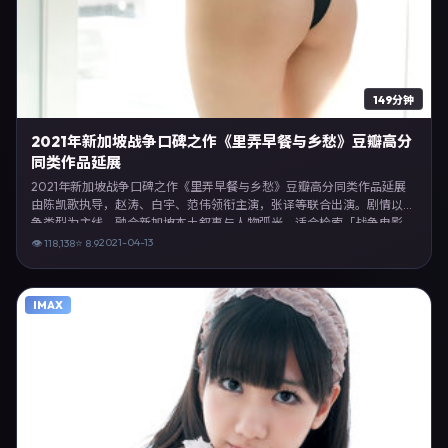
149分钟
2021年新加坡战争口碑之作《里弄早餐与乡愁》豆瓣高分
同类作品延展
2021年新加坡战争口碑之作《里弄早餐与乡愁》豆瓣高分同类作品延展
由陈凯歌执导，赵涛、白宇、范伟领衔主演，张译等联合出演。剧情以战
争类型为主线，融合新加坡本土叙事与人物弧光，适合检索「战争电影
新加坡 陈凯歌 赵涛」等关键词的观众。2021年4月13日新加坡首映礼举
2021-04-13
👁
118,138
⭐
8.9
办，全国多城路演与线上观影同步开启。影片在节奏、摄影与配乐上强调
沉浸体验，可作为片单推荐、影评长文与专题策划的引用素材。
IMAX