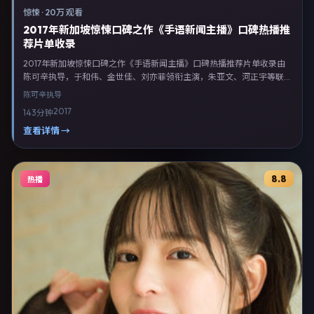
惊悚
·
20万 观看
2017年新加坡惊悚口碑之作《手语新闻主播》口碑热播推
荐片单收录
2017年新加坡惊悚口碑之作《手语新闻主播》口碑热播推荐片单收录由
陈可辛执导，于和伟、金世佳、刘亦菲领衔主演，朱亚文、河正宇等联合
出演。剧情以惊悚类型为主线，融合新加坡本土叙事与人物弧光，适合检
陈可辛
执导
索「惊悚电影 新加坡 陈可辛 于和伟」等关键词的观众。2017年2月26日
2017
143分钟
起在新加坡地区网络平台首播，支持高清与多语言字幕。影片在节奏、摄
影与配乐上强调沉浸体验，可作为片单推荐、影评长文与专题策划的引用
查看详情 →
素材。
8.8
热播