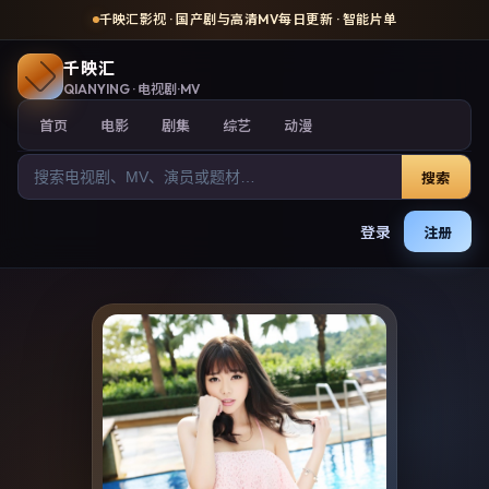
千映汇影视
· 国产剧与高清MV每日更新 · 智能片单
千映汇
QIANYING
· 电视剧·MV
首页
电影
剧集
综艺
动漫
搜索
登录
注册