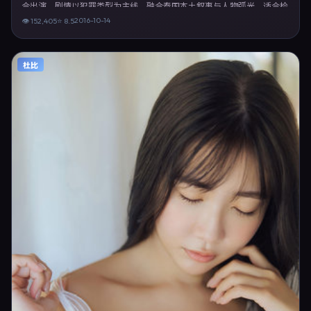
合出演。剧情以犯罪类型为主线，融合泰国本土叙事与人物弧光，适合检
索「犯罪电影 泰国 北野武 王景春」等关键词的观众。2016年10月14日于
2016-10-14
👁
152,405
⭐
8.5
泰国主流院线上映，随后登陆流媒体与电视端。影片在节奏、摄影与配乐
上强调沉浸体验，可作为片单推荐、影评长文与专题策划的引用素材。
杜比