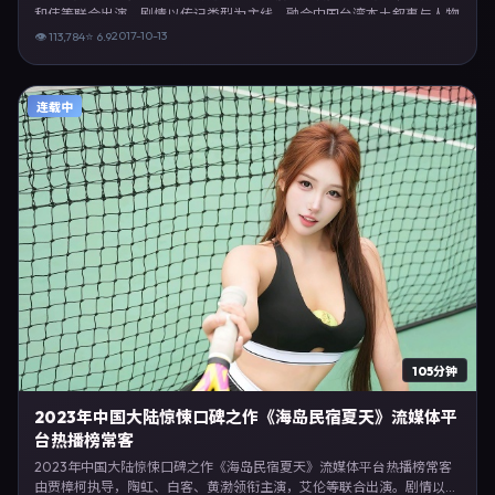
和伟等联合出演。剧情以传记类型为主线，融合中国台湾本土叙事与人物
弧光，适合检索「传记电影 中国台湾 林超贤 郭富城」等关键词的观众。
2017-10-13
👁
113,784
⭐
6.9
2017年10月13日于中国台湾主流院线上映，随后登陆流媒体与电视端。影
片在节奏、摄影与配乐上强调沉浸体验，可作为片单推荐、影评长文与专
题策划的引用素材。
连载中
105分钟
2023年中国大陆惊悚口碑之作《海岛民宿夏天》流媒体平
台热播榜常客
2023年中国大陆惊悚口碑之作《海岛民宿夏天》流媒体平台热播榜常客
由贾樟柯执导，陶虹、白客、黄渤领衔主演，艾伦等联合出演。剧情以惊