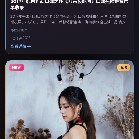
2017年韩国科幻口碑之作《都市夜跑团》口碑热播推荐片
单收录
2017年韩国科幻口碑之作《都市夜跑团》口碑热播推荐片单收录由朴赞
郁执导，孙艺珍、易烊千玺、乔杉领衔主演，海清等联合出演。剧情以科
幻类型为主线，融合韩国本土叙事与人物弧光，适合检索「科幻电影 韩
朴赞郁
执导
国 朴赞郁 孙艺珍」等关键词的观众。2017年10月18日起在韩国地区网络
2017
112分钟
平台首播，支持高清与多语言字幕。影片在节奏、摄影与配乐上强调沉浸
体验，可作为片单推荐、影评长文与专题策划的引用素材。
查看详情 →
NEW
6.3