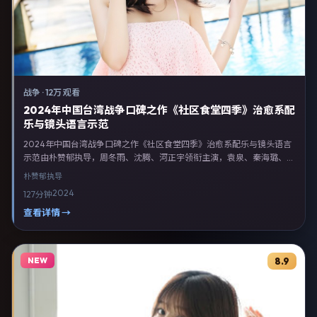
战争
·
12万 观看
2024年中国台湾战争口碑之作《社区食堂四季》治愈系配
乐与镜头语言示范
2024年中国台湾战争口碑之作《社区食堂四季》治愈系配乐与镜头语言
示范由朴赞郁执导，周冬雨、沈腾、河正宇领衔主演，袁泉、秦海璐、李
政宰等联合出演。剧情以战争类型为主线，融合中国台湾本土叙事与人物
朴赞郁
执导
弧光，适合检索「战争电影 中国台湾 朴赞郁 周冬雨」等关键词的观众。
2024
127分钟
2024年7月20日完成中国台湾摄制与后期，同年季度档期内全渠道上线
与二轮放映。影片在节奏、摄影与配乐上强调沉浸体验，可作为片单推
查看详情 →
荐、影评长文与专题策划的引用素材。
NEW
8.9