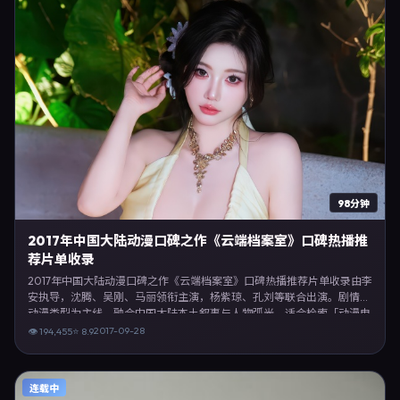
98分钟
2017年中国大陆动漫口碑之作《云端档案室》口碑热播推
荐片单收录
2017年中国大陆动漫口碑之作《云端档案室》口碑热播推荐片单收录由李
安执导，沈腾、吴刚、马丽领衔主演，杨紫琼、孔刘等联合出演。剧情以
动漫类型为主线，融合中国大陆本土叙事与人物弧光，适合检索「动漫电
影 中国大陆 李安 沈腾」等关键词的观众。2017年9月28日中国大陆首映
2017-09-28
👁
194,455
⭐
8.9
礼举办，全国多城路演与线上观影同步开启。影片在节奏、摄影与配乐上
强调沉浸体验，可作为片单推荐、影评长文与专题策划的引用素材。
连载中