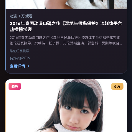
动漫
·
11万 观看
2016年泰国动漫口碑之作《湿地与候鸟保护》流媒体平台
热播榜常客
2016年泰国动漫口碑之作《湿地与候鸟保护》流媒体平台热播榜常客由
维伦纽瓦执导，梁朝伟、张子枫、艾伦领衔主演，郭富城、吴刚等联合出
演。剧情以动漫类型为主线，融合泰国本土叙事与人物弧光，适合检索
维伦纽瓦
执导
「动漫电影 泰国 维伦纽瓦 梁朝伟」等关键词的观众。2016年11月27日泰
2016
147分钟
国首映礼举办，全国多城路演与线上观影同步开启。影片在节奏、摄影与
配乐上强调沉浸体验，可作为片单推荐、影评长文与专题策划的引用素
查看详情 →
材。
6.4
趋势