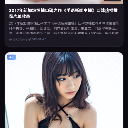
2017年新加坡惊悚口碑之作《手语新闻主播》口碑热播推
荐片单收录
2017年新加坡惊悚口碑之作《手语新闻主播》口碑热播推荐片单收录由陈
可辛执导，于和伟、金世佳、刘亦菲领衔主演，朱亚文、河正宇等联合出
演。剧情以惊悚类型为主线，融合新加坡本土叙事与人物弧光，适合检索
「惊悚电影 新加坡 陈可辛 于和伟」等关键词的观众。2017年2月26日起
2017-02-26
👁
197,970
⭐
6.4
在新加坡地区网络平台首播，支持高清与多语言字幕。影片在节奏、摄影
与配乐上强调沉浸体验，可作为片单推荐、影评长文与专题策划的引用素
材。
4K