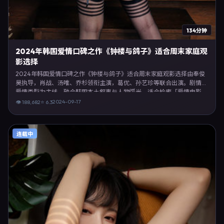
134分钟
2024年韩国爱情口碑之作《钟楼与鸽子》适合周末家庭观
影选择
2024年韩国爱情口碑之作《钟楼与鸽子》适合周末家庭观影选择由奉俊
昊执导，肖战、汤唯、乔杉领衔主演，葛优、孙艺珍等联合出演。剧情以
爱情类型为主线，融合韩国本土叙事与人物弧光，适合检索「爱情电影
韩国 奉俊昊 肖战」等关键词的观众。2024年9月17日韩国首映礼举办，
2024-09-17
👁
188,682
⭐
6.3
全国多城路演与线上观影同步开启。影片在节奏、摄影与配乐上强调沉浸
体验，可作为片单推荐、影评长文与专题策划的引用素材。
连载中