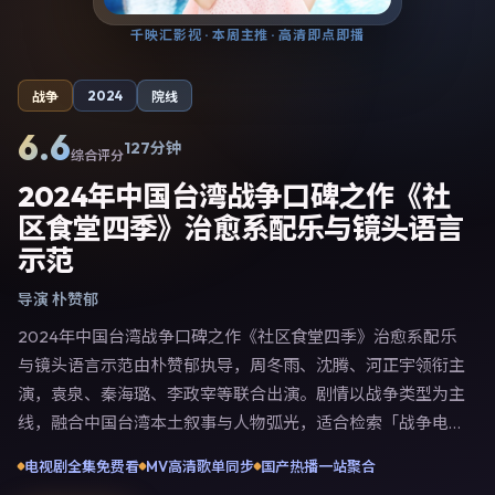
千映汇影视
· 本周主推 · 高清即点即播
2024
战争
院线
6.6
127分钟
综合评分
2024年中国台湾战争口碑之作《社
区食堂四季》治愈系配乐与镜头语言
示范
导演
朴赞郁
2024年中国台湾战争口碑之作《社区食堂四季》治愈系配乐
与镜头语言示范由朴赞郁执导，周冬雨、沈腾、河正宇领衔主
演，袁泉、秦海璐、李政宰等联合出演。剧情以战争类型为主
线，融合中国台湾本土叙事与人物弧光，适合检索「战争电影
中国台湾 朴赞郁 周冬雨」等关键词的观众。2024年7月20日
电视剧全集免费看
MV高清歌单同步
国产热播一站聚合
完成中国台湾摄制与后期，同年季度档期内全渠道上线与二轮